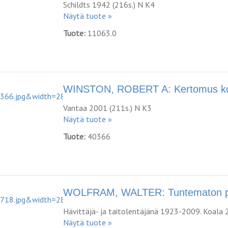
Schildts 1942 (216s.) N K4
Näytä tuote »
Tuote:
11063.0
WINSTON, ROBERT A: Kertomus koe
Vantaa 2001 (211s.) N K3
Näytä tuote »
Tuote:
40366
WOLFRAM, WALTER: Tuntematon pa
Hävittäjä- ja taitolentäjänä 1923-2009. Koala 
Näytä tuote »