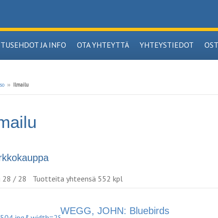
ITUSEHDOT JA INFO
OTA YHTEYTTÄ
YHTEYSTIEDOT
OS
so
››
Ilmailu
lmailu
rkkokauppa
u 28 / 28 Tuotteita yhteensä 552 kpl
WEGG, JOHN: Bluebirds