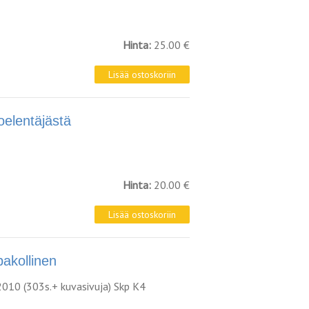
Hinta:
25.00 €
lentäjästä
Hinta:
20.00 €
kollinen
2010 (303s.+ kuvasivuja) Skp K4