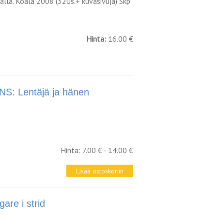
lla. Koala 2008 (320s.+ kuvasivuja) Skp
Hinta:
16.00 €
: Lentäjä ja hänen
Hinta: 7.00 € - 14.00 €
re i strid