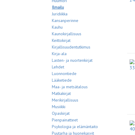
Huumori
Ilmailu
Juridiikka
Kansanperinne
Kauhu
Kaunokirjallisuus
Keittokirjat
Kirjallisuudentutkimus
Kirja-ala
Lasten- ja nuortenkirjat
Lehdet
Luonnontiede
Lääketiede
Maa- ja metsätalous
Matkakirjat
Merikirjallisuus
Musiikki
Opaskirjat
Pienpainatteet
Psykologia ja elämäntaito
Puutarha ja huonekasvit