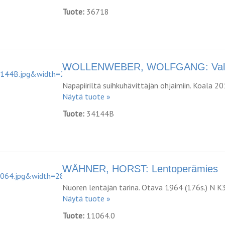
Tuote:
36718
WOLLENWEBER, WOLFGANG: Valt
Napapiiriltä suihkuhävittäjän ohjaimiin. Koala 2
Näytä tuote »
Tuote:
34144B
WÄHNER, HORST: Lentoperämies
Nuoren lentäjän tarina. Otava 1964 (176s.) N K
Näytä tuote »
Tuote:
11064.0