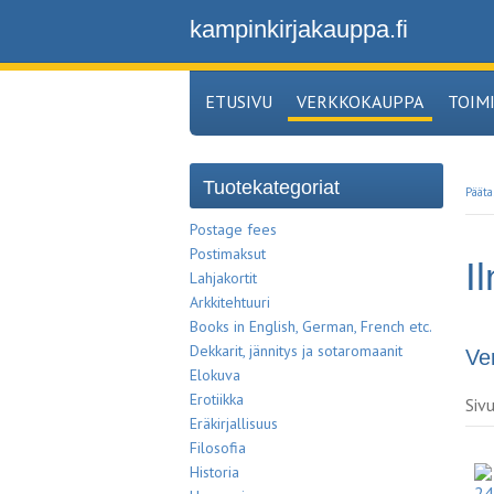
kampinkirjakauppa.fi
ETUSIVU
VERKKOKAUPPA
TOIM
Tuotekategoriat
Pääta
Postage fees
Postimaksut
I
Lahjakortit
Arkkitehtuuri
Books in English, German, French etc.
Dekkarit, jännitys ja sotaromaanit
Ve
Elokuva
Erotiikka
Siv
Eräkirjallisuus
Filosofia
Historia