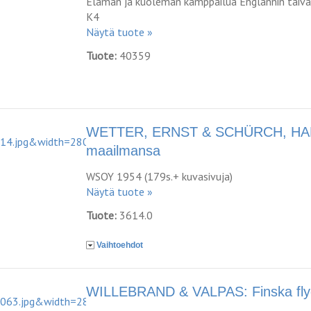
Elämän ja kuoleman kamppailua Englannin taivaa
K4
Näytä tuote »
Tuote:
40359
WETTER, ERNST & SCHÜRCH, HANS
maailmansa
WSOY 1954 (179s.+ kuvasivuja)
Näytä tuote »
Tuote:
3614.0
Vaihtoehdot
WILLEBRAND & VALPAS: Finska flyga