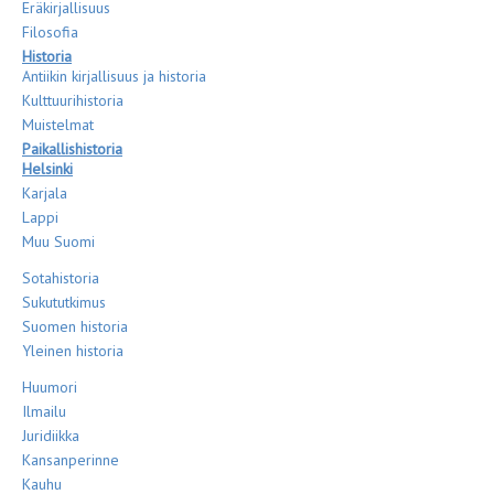
Eräkirjallisuus
Filosofia
Historia
Antiikin kirjallisuus ja historia
Kulttuurihistoria
Muistelmat
Paikallishistoria
Helsinki
Karjala
Lappi
Muu Suomi
Sotahistoria
Sukututkimus
Suomen historia
Yleinen historia
Huumori
Ilmailu
Juridiikka
Kansanperinne
Kauhu