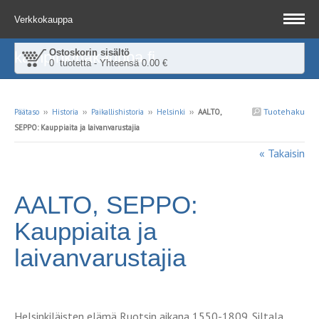
Verkkokauppa
Ostoskorin sisältö
kampinkirjakauppa.fi
0 tuotetta - Yhteensä 0.00 €
Tuotehaku
Päätaso
››
Historia
››
Paikallishistoria
››
Helsinki
››
AALTO,
SEPPO: Kauppiaita ja laivanvarustajia
« Takaisin
AALTO, SEPPO:
Kauppiaita ja
laivanvarustajia
Helsinkiläisten elämä Ruotsin aikana 1550-1809. Siltala