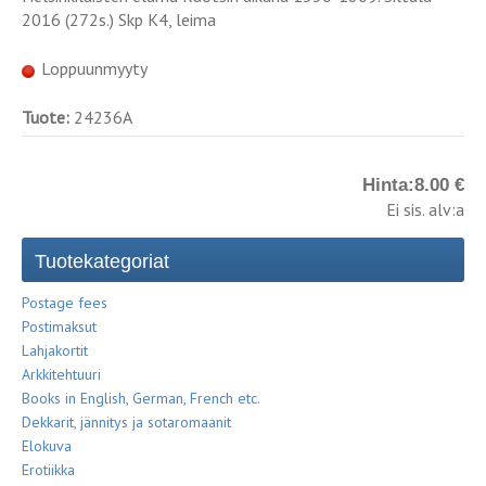
2016 (272s.) Skp K4, leima
Loppuunmyyty
Tuote:
24236A
Hinta:
8.00 €
Ei sis. alv:a
Tuotekategoriat
Postage fees
Postimaksut
Lahjakortit
Arkkitehtuuri
Books in English, German, French etc.
Dekkarit, jännitys ja sotaromaanit
Elokuva
Erotiikka