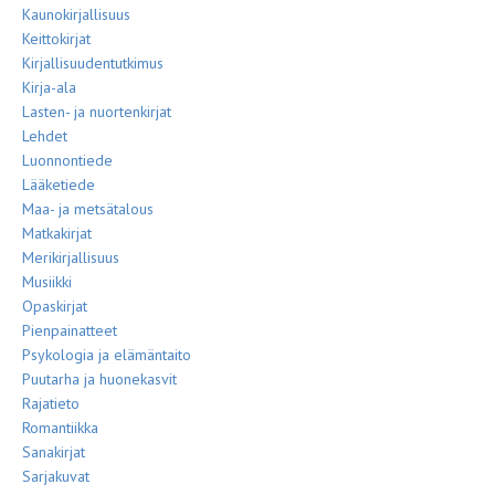
Kaunokirjallisuus
Keittokirjat
Kirjallisuudentutkimus
Kirja-ala
Lasten- ja nuortenkirjat
Lehdet
Luonnontiede
Lääketiede
Maa- ja metsätalous
Matkakirjat
Merikirjallisuus
Musiikki
Opaskirjat
Pienpainatteet
Psykologia ja elämäntaito
Puutarha ja huonekasvit
Rajatieto
Romantiikka
Sanakirjat
Sarjakuvat