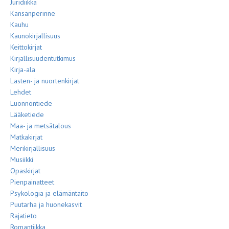
Juridiikka
Kansanperinne
Kauhu
Kaunokirjallisuus
Keittokirjat
Kirjallisuudentutkimus
Kirja-ala
Lasten- ja nuortenkirjat
Lehdet
Luonnontiede
Lääketiede
Maa- ja metsätalous
Matkakirjat
Merikirjallisuus
Musiikki
Opaskirjat
Pienpainatteet
Psykologia ja elämäntaito
Puutarha ja huonekasvit
Rajatieto
Romantiikka