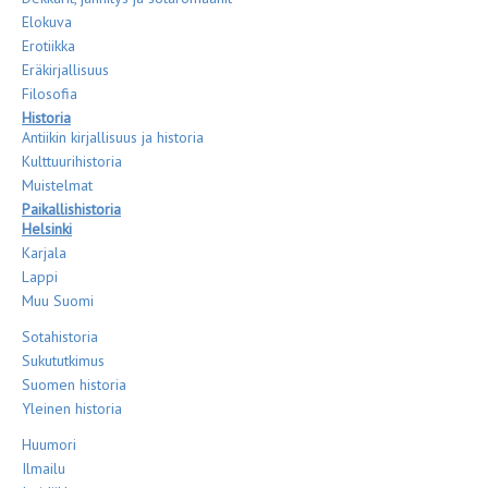
Elokuva
Erotiikka
Eräkirjallisuus
Filosofia
Historia
Antiikin kirjallisuus ja historia
Kulttuurihistoria
Muistelmat
Paikallishistoria
Helsinki
Karjala
Lappi
Muu Suomi
Sotahistoria
Sukututkimus
Suomen historia
Yleinen historia
Huumori
Ilmailu