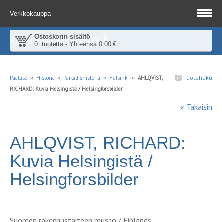
Verkkokauppa
Ostoskorin sisältö
kampinkirjakauppa.fi
0 tuotetta - Yhteensä 0.00 €
Tuotehaku
Päätaso
››
Historia
››
Paikallishistoria
››
Helsinki
››
AHLQVIST,
RICHARD: Kuvia Helsingistä / Helsingforsbilder
« Takaisin
AHLQVIST, RICHARD:
Kuvia Helsingistä /
Helsingforsbilder
Suomen rakennustaiteen museo / Finlands