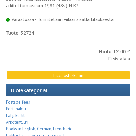
arkitekturmuseum 1981 (48s.) N K3
Varastossa - Toimitetaan viikon sisällä tilauksesta
Tuote:
32724
Hinta:
12.00 €
Ei sis. alv:a
Tuotekategoriat
Postage fees
Postimaksut
Lahjakortit
Arkkitehtuuri
Books in English, German, French etc.
Dekkarit, jännitys ja sotaromaanit