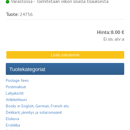
Varastossa - Toimitetaan viikon sisällä tilauksesta
Tuote:
24756
Hinta:
8.00 €
Ei sis. alv:a
Tuotekategoriat
Postage fees
Postimaksut
Lahjakortit
Arkkitehtuuri
Books in English, German, French etc.
Dekkarit, jännitys ja sotaromaanit
Elokuva
Erotiikka