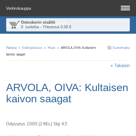
Verkkokauppa
Ostoskorin sisältö
kampinkirjakauppa.fi
0 tuotetta - Yhteensä 0.00 €
Tuotehaku
Päätaso
››
Eräkirjallisuus
››
Muut
››
ARVOLA, OIVA: Kultaisen
kaivon saagat
« Takaisin
ARVOLA, OIVA: Kultaisen
kaivon saagat
Odysseus 2000 (248s.) Skp K3