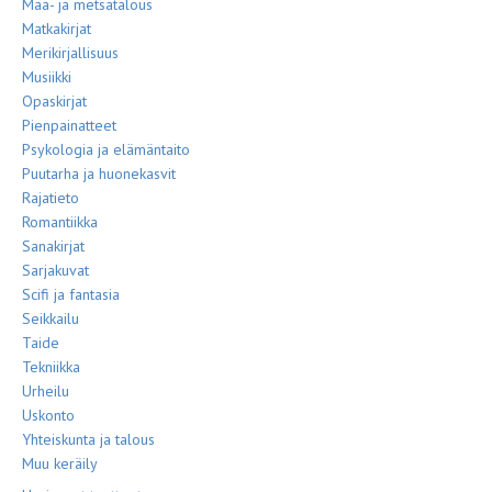
Maa- ja metsätalous
Matkakirjat
Merikirjallisuus
Musiikki
Opaskirjat
Pienpainatteet
Psykologia ja elämäntaito
Puutarha ja huonekasvit
Rajatieto
Romantiikka
Sanakirjat
Sarjakuvat
Scifi ja fantasia
Seikkailu
Taide
Tekniikka
Urheilu
Uskonto
Yhteiskunta ja talous
Muu keräily