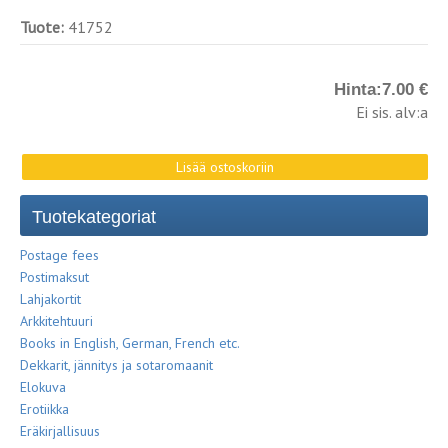
Tuote:
41752
Hinta:
7.00 €
Ei sis. alv:a
Tuotekategoriat
Postage fees
Postimaksut
Lahjakortit
Arkkitehtuuri
Books in English, German, French etc.
Dekkarit, jännitys ja sotaromaanit
Elokuva
Erotiikka
Eräkirjallisuus