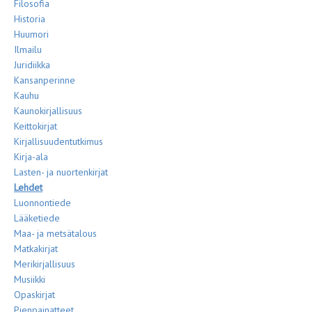
Filosofia
Historia
Huumori
Ilmailu
Juridiikka
Kansanperinne
Kauhu
Kaunokirjallisuus
Keittokirjat
Kirjallisuudentutkimus
Kirja-ala
Lasten- ja nuortenkirjat
Lehdet
Luonnontiede
Lääketiede
Maa- ja metsätalous
Matkakirjat
Merikirjallisuus
Musiikki
Opaskirjat
Pienpainatteet