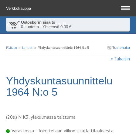
Verkkokauppa
Ostoskorin sisältö
kampinkirjakauppa.fi
0 tuotetta - Yhteensä 0.00 €
Tuotehaku
Päätaso
››
Lehdet
››
Yhdyskuntasuunnittelu 1964 N:o 5
« Takaisin
Yhdyskuntasuunnittelu
1964 N:o 5
(20s.) N K3, yläkulmassa taittuma
Varastossa - Toimitetaan viikon sisällä tilauksesta