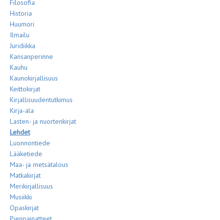
Filosofia
Historia
Huumori
Ilmailu
Juridiikka
Kansanperinne
Kauhu
Kaunokirjallisuus
Keittokirjat
Kirjallisuudentutkimus
Kirja-ala
Lasten- ja nuortenkirjat
Lehdet
Luonnontiede
Lääketiede
Maa- ja metsätalous
Matkakirjat
Merikirjallisuus
Musiikki
Opaskirjat
Pienpainatteet