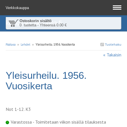
Verkkokauppa
Ostoskorin sisältö
kampinkirjakauppa.fi
0 tuotetta - Yhteensä 0.00 €
Tuotehaku
Päätaso
››
Lehdet
››
Yleisurheilu. 1956. Vuosikerta
« Takaisin
Yleisurheilu. 1956.
Vuosikerta
Not 1-12. K3
Varastossa - Toimitetaan viikon sisällä tilauksesta